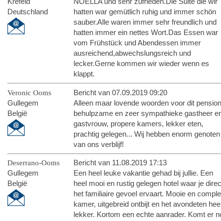
Krefeld
NOELLA und sehr zufrieden.Die Suite die wir
Deutschland
hatten war gemütlich ruhig und immer schön
sauber.Alle waren immer sehr freundlich und
hatten immer ein nettes Wort.Das Essen war
vom Frühstück und Abendessen immer
ausreichend,abwechslungsreich und
lecker.Gerne kommen wir wieder wenn es
klappt.
Veronic Ooms
Bericht van 07.09.2019 09:20
Gullegem
Alleen maar lovende woorden voor dit pension
België
behulpzame en zeer sympathieke gastheer e
gastvrouw, propere kamers, lekker eten,
prachtig gelegen... Wij hebben enorm genoten
van ons verblijf!
Deserrano-Ooms
Bericht van 11.08.2019 17:13
Gullegem
Een heel leuke vakantie gehad bij jullie. Een
België
heel mooi en rustig gelegen hotel waar je direc
het familiaire gevoel ervaart. Mooie en comple
kamer, uitgebreid ontbijt en het avondeten hee
lekker. Kortom een echte aanrader. Komt er n