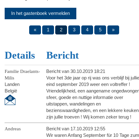
In het gastenboek vermelden
«
1
2
3
4
5
»
Details
Bericht
Familie Draelants-
Bericht van 30.10.2019 18:21
Milis
Voor het 3de jaar op rij was ons verblijf bij julli
Landen
eind september 2019 weer een voltreffer !
België
Vriendelijkheid, een aangename ongedwonge
sfeer, goede en nuttige informatie over
uitstappen, wandelingen en
bezienswaardigheden, en een lekkere keuken
zijn jullie troeven ! Wij komen zeker terug !
Andreas
Bericht van 17.10.2019 12:55
Wir waren Anfang September für 10 Tage zu