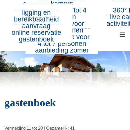
over ons
kamers
zome
Tel.: 0043 5352 62791
E-Mail:
info@pension-noella.com
suite voor 2 tot 4
360° 
winte
ligging en
360° Tour
personen
live c
bereikbaarheid
NL
familie suite voor 3
activite
aanvraag
tot 6 personen
≡
online reservatie
superior suite voor
gastenboek
4 tot 7 personen
aanbieding zomer
gastenboek
Vermelding 11 tot 20 | Gezamelijk: 41