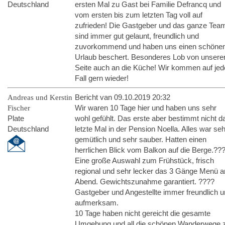
Deutschland
ersten Mal zu Gast bei Familie Defrancq und
vom ersten bis zum letzten Tag voll auf
zufrieden! Die Gastgeber und das ganze Tea
sind immer gut gelaunt, freundlich und
zuvorkommend und haben uns einen schöne
Urlaub beschert. Besonderes Lob von unsere
Seite auch an die Küche! Wir kommen auf je
Fall gern wieder!
Andreas und Kerstin
Bericht van 09.10.2019 20:32
Fischer
Wir waren 10 Tage hier und haben uns sehr
Plate
wohl gefühlt. Das erste aber bestimmt nicht d
Deutschland
letzte Mal in der Pension Noella. Alles war se
gemütlich und sehr sauber. Hatten einen
herrlichen Blick vom Balkon auf die Berge.??
Eine große Auswahl zum Frühstück, frisch
regional und sehr lecker das 3 Gänge Menü 
Abend. Gewichtszunahme garantiert. ????
Gastgeber und Angestellte immer freundlich 
aufmerksam.
10 Tage haben nicht gereicht die gesamte
Umgebung und all die schönen Wanderwege 