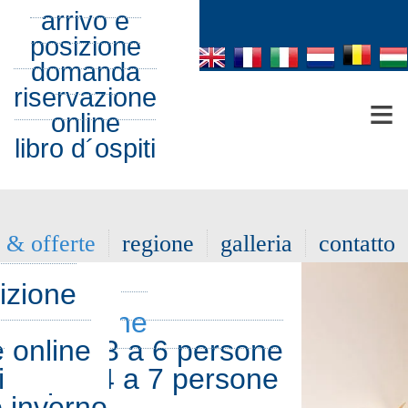
eo
arrivo e
0°
posizione
it
matour
domanda
riservazione
≡
online
libro d´ospiti
 & offerte
regione
galleria
contatto
izione
 a 4 persone
amatour
liare per 3 a 6 persone
e online
iore per 4 a 7 persone
i
o inverno