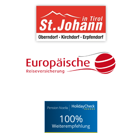
Pension Noella
100%
Weiterempfehlung