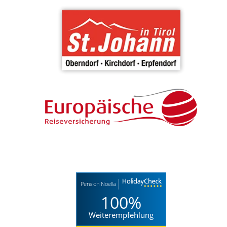
Pension Noella
100%
Weiterempfehlung