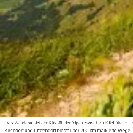
Das
Wandergebiet der Kitzbüheler Alpen
zwischen
Kitzbüheler H
Kirchdorf und Erpfendorf bietet über 200 km markierte Wege i