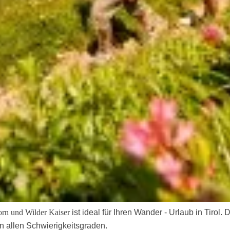
orn und Wilder Kaiser
ist ideal für Ihren Wander - Urlaub in Tirol.
n allen Schwierigkeitsgraden.