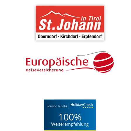
Pension Noella
100%
Weiterempfehlung