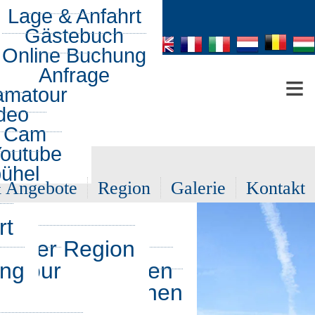
tos
Lage & Anfahrt
lder aus
Gästebuch
de
Region
Online Buchung
n
60°
Anfrage
≡
amatour
deo
e Cam
outube
bühel
& Angebote
Region
Galerie
Kontakt
rt
 Personen
us der Region
 für 3-6 Personen
matour
ung
e für 4-7 Personen
gen
ommer