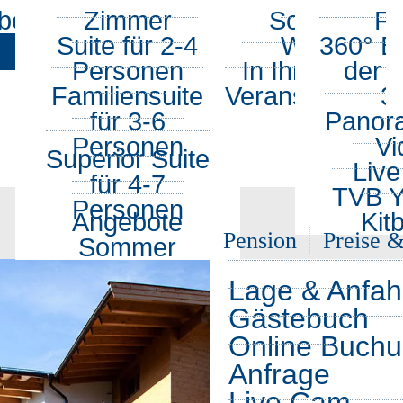
ber Uns
Zimmer
Sommer
Fo
360° Tour
Suite für 2-4
Winter
360° Bi
Personen
In Ihrer Nähe
der 
Familiensuite
Veranstaltunge
3
für 3-6
Panor
Personen
Vi
Superior Suite
Liv
für 4-7
TVB Y
Personen
Angebote
Kit
Pension
Preise 
Sommer
Über Uns
Zimmer
Sommer
Fotos
Lage & Anfah
Suite für 2-4
Winter
360° Bilder a
Gästebuch
Familiensuite
In Ihrer Nähe
360° Panora
Online Buch
Superior Suit
Veranstaltun
Video
Anfrage
Angebote S
Live Cam