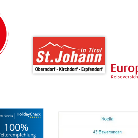
on Noella
100%
eiterempfehlung