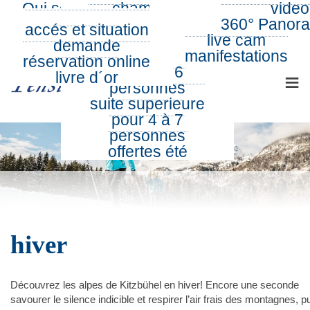
Qui sommes nous
chambres
été
video
Tel.: 0043 5352 62791
E-Mail:
info@pension-noella.com
suites pour 2 à 4
hiver
360° Panor
accés et situation
360° Tour
personnes
live cam
demande
FR
suites famigliales
manifestations
réservation online
pour 3 à 6
≡
livre d´or
personnes
suite superieure
pour 4 à 7
personnes
offertes été
hiver
Découvrez les alpes de Kitzbühel en hiver! Encore une seconde
savourer le silence indicible et respirer l’air frais des montagnes, p