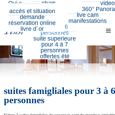
Qui sommes nous
chambres
été
video
Tel.: 0043 5352 62791
E-Mail:
info@pension-noella.com
suites pour 2 à 4
hiver
360° Panor
accés et situation
360° Tour
personnes
live cam
demande
FR
suites famigliales
manifestations
réservation online
pour 3 à 6
≡
livre d´or
personnes
suite superieure
pour 4 à 7
personnes
offertes été
suites famigliales pour 3 à 
personnes