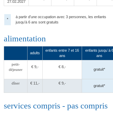
27.02.2027
à partir d’une occupation avec 3 personnes, les enfants
*
jusqu’à 6 ans sont gratuits
alimentation
enfants entre 7 et 16
enfants jusqu´à 
adults
ans
ans
petit-
€ 9,-
€ 8,-
gratuit*
déjeuner
dîner
€ 11,-
€ 9,-
gratuit*
services compris - pas compris