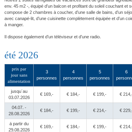
Notres 2 suites famigliales de vacances sont de grandeur agréable
env. 45 m2 -, équipé d’un balcon et profitant du soleil couchant et s
compose de 2 chambres à coucher, d’une salle de bains, d’un séjo
avec canapé-lit, d’une cuisinette complètement équipée et d’un coi
à manger.
Il dispose également d’un téléviseur et d’une radio.
été 2026
prix par
3
4
5
6
jour sans
personnes
personnes
personnes
personn
alimentation
jusqu´au
€ 169,-
€ 184,-
€ 199,-
€ 214,
03.07.2026
04.07. -
€ 184,-
€ 199,-
€ 214,-
€ 229,
28.08.2026
á partir du
€ 169,-
€ 184,-
€ 199,-
€ 214,
29.08.2026